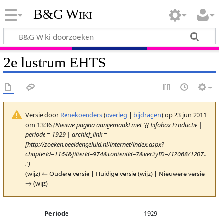
B&G Wiki
2e lustrum EHTS
Versie door
Renekoenders
(
overleg
|
bijdragen
)
op 23 jun 2011
om 13:36
(Nieuwe pagina aangemaakt met '{{ Infobox Productie |
periode = 1929 | archief_link =
[http://zoeken.beeldengeluid.nl/internet/index.aspx?
chapterid=1164&filterid=974&contentid=7&verityID=/12068/1207..
.')
(wijz) ← Oudere versie | Huidige versie (wijz) | Nieuwere versie
→ (wijz)
Periode
1929