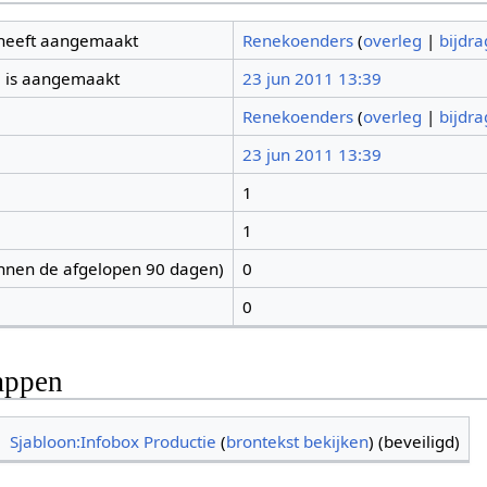
 heeft aangemaakt
Renekoenders
(
overleg
|
bijdr
 is aangemaakt
23 jun 2011 13:39
Renekoenders
(
overleg
|
bijdr
23 jun 2011 13:39
1
1
nnen de afgelopen 90 dagen)
0
0
appen
Sjabloon:Infobox Productie
(
brontekst bekijken
) (beveiligd)