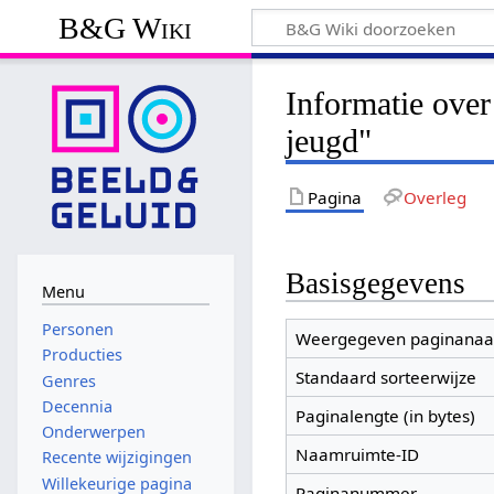
B&G Wiki
Informatie over
jeugd"
Pagina
Overleg
Basisgegevens
Menu
Personen
Weergegeven paginana
Producties
Standaard sorteerwijze
Genres
Decennia
Paginalengte (in bytes)
Onderwerpen
Naamruimte-ID
Recente wijzigingen
Willekeurige pagina
Paginanummer