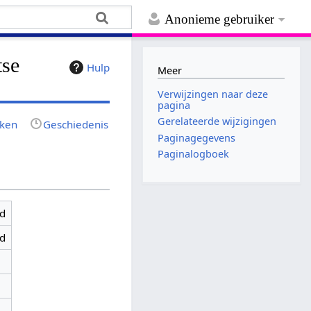
Anonieme gebruiker
tse
Hulp
Meer
Verwijzingen naar deze
pagina
Gerelateerde wijzigingen
jken
Geschiedenis
Paginagegevens
Paginalogboek
gd
gd