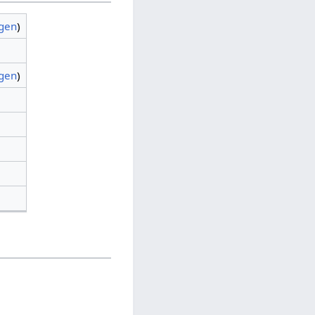
agen
)
agen
)