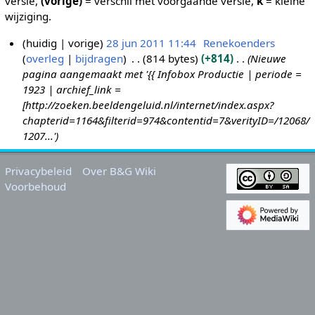
versie,
(vorige)
= verschil met voorgaande versie,
k
= kleine
wijziging.
huidig
vorige
28 jun 2011 11:44
Renekoenders
overleg
bijdragen
814 bytes
+814
Nieuwe
2
pagina aangemaakt met '{{ Infobox Productie | periode =
8
1923 | archief_link =
j
[http://zoeken.beeldengeluid.nl/internet/index.aspx?
u
chapterid=1164&filterid=974&contentid=7&verityID=/12068/
n
1207...'
2
0
Privacybeleid
Over B&G Wiki
1
Voorbehoud
1