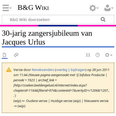
B&G Wiki
30-jarig zangersjubileum van
Jacques Urlus
Versie door
Renekoenders
(
overleg
|
bijdragen
)
op 28 jun 2011
om 11:44
(Nieuwe pagina aangemaakt met '{{ Infobox Productie |
periode = 1923 | archief_link =
[http://zoeken.beeldengeluid.nl/internet/index.aspx?
chapterid=1164&filterid=974&contentid=7&verityID=/12068/1207..
.')
(wijz) ← Oudere versie | Huidige versie (wijz) | Nieuwere versie
→ (wijz)