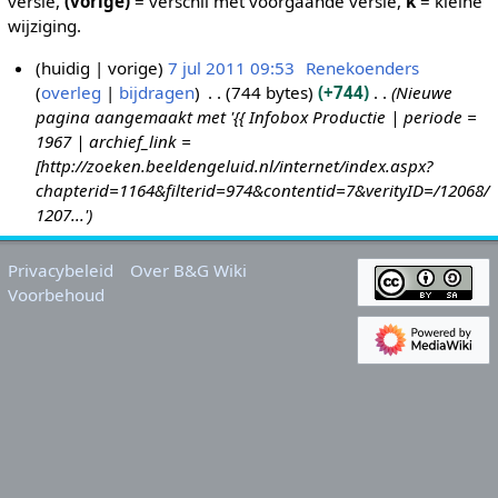
versie,
(vorige)
= verschil met voorgaande versie,
k
= kleine
wijziging.
huidig
vorige
7 jul 2011 09:53
Renekoenders
overleg
bijdragen
744 bytes
+744
Nieuwe
7
pagina aangemaakt met '{{ Infobox Productie | periode =
j
1967 | archief_link =
u
[http://zoeken.beeldengeluid.nl/internet/index.aspx?
l
chapterid=1164&filterid=974&contentid=7&verityID=/12068/
2
1207...'
0
1
Privacybeleid
Over B&G Wiki
1
Voorbehoud