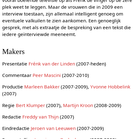
vooral boeiende televisie op als Frénk de vinger op de zere
plek weet te leggen. Maar de vrouwen die in 2009 een
interview toestaan, zijn allemaal intelligent genoeg om
eventuele valkuilen te zien aankomen. Een genoeglijk
gesprek, met als extraatje de bespreking van een tekst die
iedere geïnterviewde meeneemt.
Makers
Presentatie
Frénk van der Linden
(2007-heden)
Commentaar
Peer Mascini
(2007-2010)
Productie
Marleen Bakker
(2007-2009),
Yvonne Hobbelink
(2007)
Regie
Bert Klumper
(2007),
Martijn Kroon
(2008-2009)
Redactie
Freddy van Thijn
(2007)
Eindredactie
Jeroen van Leeuwen
(2007-2009)