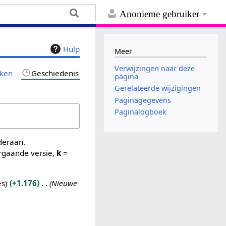
Anonieme gebruiker
Hulp
Meer
Verwijzingen naar deze
jken
Geschiedenis
pagina
Gerelateerde wijzigingen
Paginagegevens
Paginalogboek
nderaan.
rgaande versie,
k
=
es
+1.176
Nieuwe