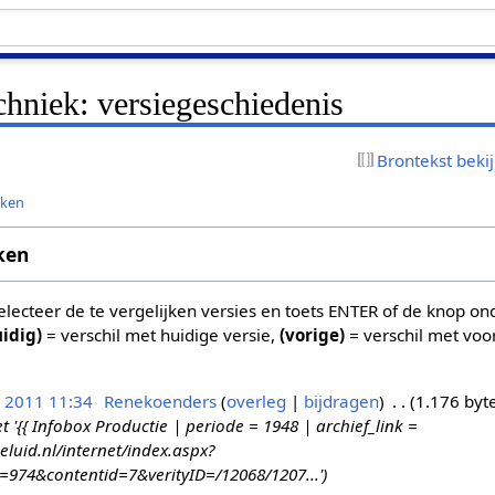
echniek: versiegeschiedenis
Brontekst beki
jken
ken
 selecteer de te vergelijken versies en toets ENTER of de knop o
uidig)
= verschil met huidige versie,
(vorige)
= verschil met voo
n 2011 11:34
Renekoenders
overleg
bijdragen
1.176 byt
{{ Infobox Productie | periode = 1948 | archief_link =
eluid.nl/internet/index.aspx?
d=974&contentid=7&verityID=/12068/1207...'