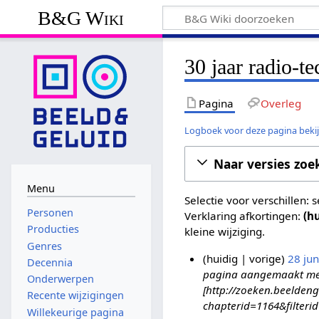
B&G Wiki
30 jaar radio-t
Pagina
Overleg
Logboek voor deze pagina beki
Naar versies zoe
Menu
Selectie voor verschillen:
Personen
Verklaring afkortingen:
(h
Producties
kleine wijziging.
Genres
huidig
vorige
28 ju
Decennia
pagina aangemaakt met '
2
Onderwerpen
[http://zoeken.beeldeng
8
Recente wijzigingen
chapterid=1164&filteri
j
Willekeurige pagina