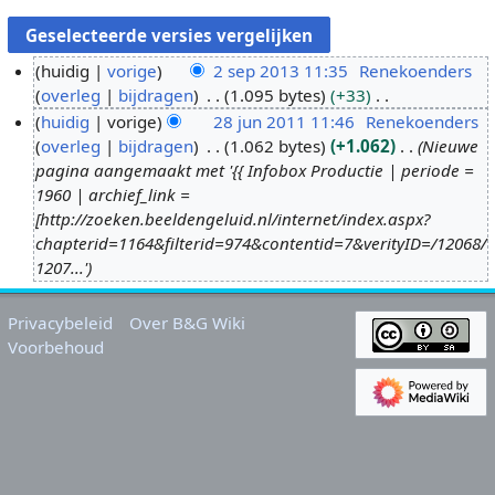
huidig
vorige
2 sep 2013 11:35
Renekoenders
overleg
bijdragen
1.095 bytes
+33
2
G
huidig
vorige
28 jun 2011 11:46
Renekoenders
s
e
overleg
bijdragen
1.062 bytes
+1.062
Nieuwe
e
2
e
pagina aangemaakt met '{{ Infobox Productie | periode =
p
8
n
1960 | archief_link =
2
j
b
[http://zoeken.beeldengeluid.nl/internet/index.aspx?
0
u
e
chapterid=1164&filterid=974&contentid=7&verityID=/12068/
1
n
w
1207...'
3
2
e
0
r
Privacybeleid
Over B&G Wiki
1
k
Voorbehoud
1
i
n
g
s
s
a