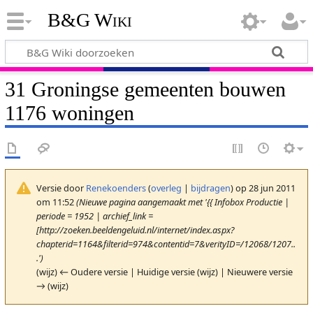
B&G Wiki
31 Groningse gemeenten bouwen
1176 woningen
Versie door
Renekoenders
(
overleg
|
bijdragen
)
op 28 jun 2011
om 11:52
(Nieuwe pagina aangemaakt met '{{ Infobox Productie |
periode = 1952 | archief_link =
[http://zoeken.beeldengeluid.nl/internet/index.aspx?
chapterid=1164&filterid=974&contentid=7&verityID=/12068/1207..
.')
(wijz) ← Oudere versie | Huidige versie (wijz) | Nieuwere versie
→ (wijz)