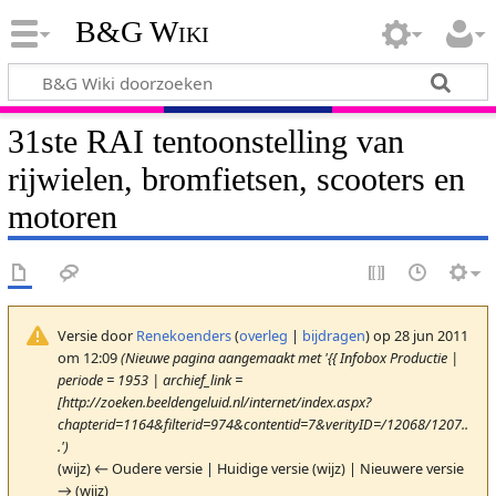
B&G Wiki
31ste RAI tentoonstelling van
rijwielen, bromfietsen, scooters en
motoren
Versie door
Renekoenders
(
overleg
|
bijdragen
)
op 28 jun 2011
om 12:09
(Nieuwe pagina aangemaakt met '{{ Infobox Productie |
periode = 1953 | archief_link =
[http://zoeken.beeldengeluid.nl/internet/index.aspx?
chapterid=1164&filterid=974&contentid=7&verityID=/12068/1207..
.')
(wijz) ← Oudere versie | Huidige versie (wijz) | Nieuwere versie
→ (wijz)