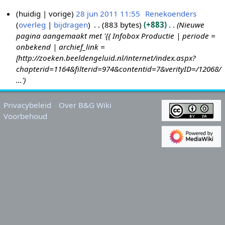
huidig
vorige
28 jun 2011 11:55
Renekoenders
overleg
bijdragen
883 bytes
+883
Nieuwe
2
pagina aangemaakt met '{{ Infobox Productie | periode =
8
onbekend | archief_link =
j
[http://zoeken.beeldengeluid.nl/internet/index.aspx?
u
chapterid=1164&filterid=974&contentid=7&verityID=/12068/
n
...'
2
0
Privacybeleid
Over B&G Wiki
1
Voorbehoud
1