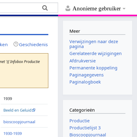
Anonieme gebruiker
Meer
Verwijzingen naar deze
jken
Geschiedenis
pagina
Gerelateerde wijzigingen
Afdrukversie
t '{{ Infobox Productie
Permanente koppeling
Paginagegevens
Paginalogboek
1939
Categorieën
Beeld en Geluid
Productie
bioscoopjournaal
Productielijst 3
1930-1939
Bioscoopjournaal