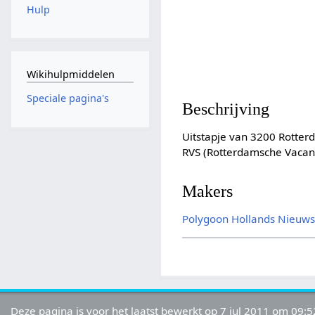
Hulp
Wikihulpmiddelen
Speciale pagina's
Beschrijving
Uitstapje van 3200 Rotter
RVS (Rotterdamsche Vacant
Makers
Polygoon
Hollands Nieuw
Deze pagina is voor het laatst bewerkt op 7 jul 2011 om 09:5