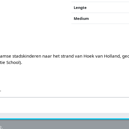
Lengte
Medium
damse stadskinderen naar het strand van Hoek van Holland, ge
ie School).
s
.
2.