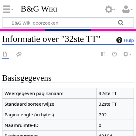
B&G Wiki
Informatie over "32ste TT"
Hulp
Basisgegevens
Weergegeven paginanaam
32ste TT
Standaard sorteerwijze
32ste TT
Paginalengte (in bytes)
792
Naamruimte-ID
0
Paginanummer
42194