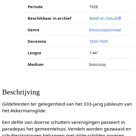
Periode
1928
Beschikbaar in archief
Beeld en Geluid
Genre
bioscoopjournaal
Decennia
1920-1929
Lengte
1'44"
Medium
bioscoop
Beschrijving
Gildefeesten ter gelegenheid van het 333-jarig jubileum van
het Akkermansgilde.
Een defile van diverse schutters verenigingen passeert in
paradepas het gemeentehuis. Vendels worden gezwaaid en
schutterskoningen behangen met gilde-schilden poseren