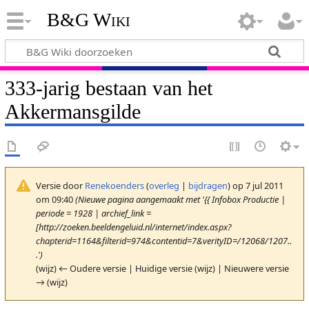
B&G Wiki
333-jarig bestaan van het
Akkermansgilde
Versie door
Renekoenders
(
overleg
|
bijdragen
)
op 7 jul 2011
om 09:40
(Nieuwe pagina aangemaakt met '{{ Infobox Productie |
periode = 1928 | archief_link =
[http://zoeken.beeldengeluid.nl/internet/index.aspx?
chapterid=1164&filterid=974&contentid=7&verityID=/12068/1207..
.')
(wijz) ← Oudere versie | Huidige versie (wijz) | Nieuwere versie
→ (wijz)