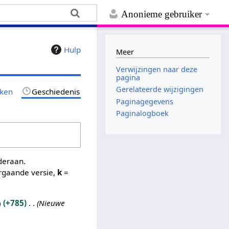
Anonieme gebruiker
Hulp
Meer
Verwijzingen naar deze
pagina
Gerelateerde wijzigingen
jken
Geschiedenis
Paginagegevens
Paginalogboek
nderaan.
rgaande versie,
k
=
+785
Nieuwe