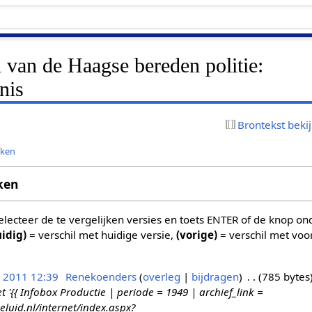
n van de Haagse bereden politie:
nis
Brontekst beki
jken
ken
 selecteer de te vergelijken versies en toets ENTER of de knop o
uidig)
= verschil met huidige versie,
(vorige)
= verschil met voo
n 2011 12:39
Renekoenders
overleg
bijdragen
785 bytes
{{ Infobox Productie | periode = 1949 | archief_link =
eluid.nl/internet/index.aspx?