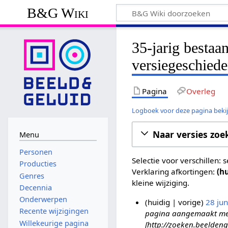
B&G Wiki
35-jarig bestaa
versiegeschiede
Pagina
Overleg
Logboek voor deze pagina beki
Naar versies zoe
Menu
Personen
Selectie voor verschillen:
Producties
Verklaring afkortingen:
(h
Genres
kleine wijziging.
Decennia
Onderwerpen
huidig
vorige
28 ju
Recente wijzigingen
pagina aangemaakt met '
2
Willekeurige pagina
[http://zoeken.beeldeng
8