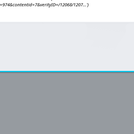
d=974&contentid=7&verityID=/12068/1207...'