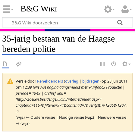
B&G Wiki
35-jarig bestaan van de Haagse
bereden politie
Versie door
Renekoenders
(
overleg
|
bijdragen
)
op 28 jun 2011
om 12:39
(Nieuwe pagina aangemaakt met '{{ Infobox Productie |
periode = 1949 | archief_link =
[http://zoeken.beeldengeluid.nl/internet/index.aspx?
chapterid=1164&filterid=974&contentid=7&verityID=/12068/1207..
.')
(wijz) ← Oudere versie | Huidige versie (wijz) | Nieuwere versie
→ (wijz)