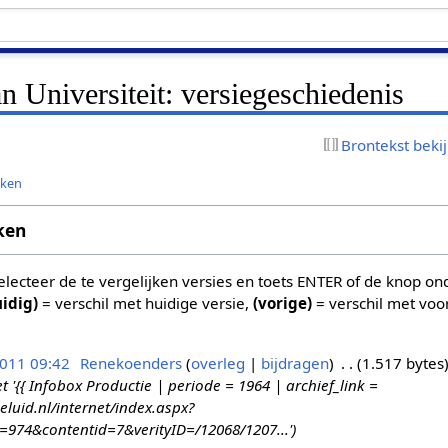
an Universiteit: versiegeschiedenis
Brontekst beki
jken
ken
 selecteer de te vergelijken versies en toets ENTER of de knop o
uidig)
= verschil met huidige versie,
(vorige)
= verschil met voo
2011 09:42
Renekoenders
overleg
bijdragen
1.517 bytes
{{ Infobox Productie | periode = 1964 | archief_link =
eluid.nl/internet/index.aspx?
d=974&contentid=7&verityID=/12068/1207...'