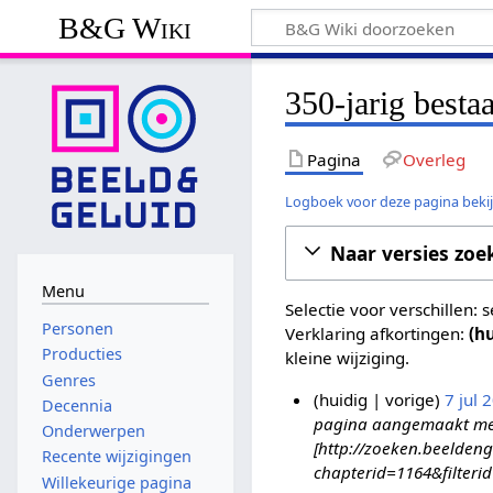
B&G Wiki
350-jarig besta
Pagina
Overleg
Logboek voor deze pagina beki
Naar versies zoe
Menu
Selectie voor verschillen:
Personen
Verklaring afkortingen:
(h
Producties
kleine wijziging.
Genres
huidig
vorige
7 jul 
Decennia
pagina aangemaakt met '
7
Onderwerpen
[http://zoeken.beeldeng
j
Recente wijzigingen
chapterid=1164&filteri
u
Willekeurige pagina