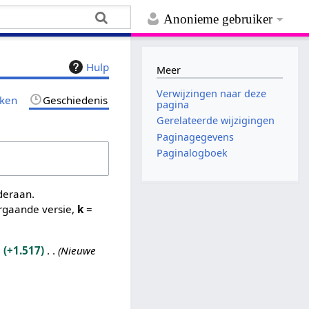
Anonieme gebruiker
Hulp
Meer
Verwijzingen naar deze
jken
Geschiedenis
pagina
Gerelateerde wijzigingen
Paginagegevens
Paginalogboek
nderaan.
rgaande versie,
k
=
+1.517
Nieuwe