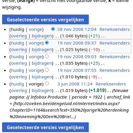
versie,
(vorige)
= verschil met voorgaande versie,
k
= kleine
wijziging.
huidig
vorige
28 nov 2008 12:04
Renekoenders
overleg
bijdragen
1.046 bytes
+21
2
G
huidig
vorige
19 nov 2008 09:37
Renekoenders
8
e
overleg
bijdragen
1.025 bytes
−10
n
1
e
G
huidig
vorige
19 nov 2008 09:03
Renekoenders
o
9
n
e
overleg
bijdragen
1.035 bytes
+25
v
n
b
e
G
huidig
vorige
19 nov 2008 07:55
Renekoenders
2
o
e
n
e
overleg
bijdragen
1.010 bytes
−9
0
v
w
b
e
G
huidig
vorige
3 jun 2008 11:24
Renekoenders
0
2
e
e
n
e
overleg
bijdragen
1.019 bytes
+1.019
Nieuwe
8
0
3
r
w
b
e
pagina: {{ Infobox Productie | periode = 1922 | archief_link
0
j
k
e
e
n
= [http://zoeken.beeldengeluid.nl/internet/index.aspx?
8
u
i
r
w
b
ChapterID=1164&searchText=350%20jarige%20herdenking
n
n
k
e
e
%20inneming%20Den%20Briel...
2
g
i
r
w
0
s
n
k
e
0