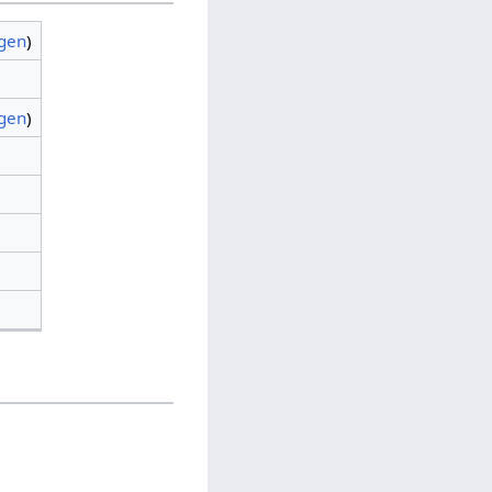
agen
)
agen
)