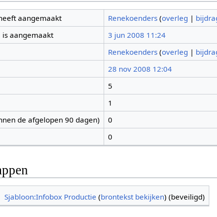
 heeft aangemaakt
Renekoenders
(
overleg
|
bijdr
 is aangemaakt
3 jun 2008 11:24
Renekoenders
(
overleg
|
bijdr
28 nov 2008 12:04
5
1
nnen de afgelopen 90 dagen)
0
0
appen
Sjabloon:Infobox Productie
(
brontekst bekijken
) (beveiligd)