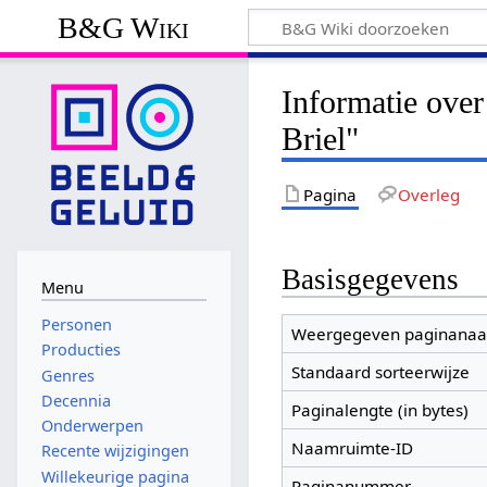
B&G Wiki
Informatie ove
Briel"
Pagina
Overleg
Basisgegevens
Menu
Personen
Weergegeven paginana
Producties
Standaard sorteerwijze
Genres
Decennia
Paginalengte (in bytes)
Onderwerpen
Naamruimte-ID
Recente wijzigingen
Willekeurige pagina
Paginanummer