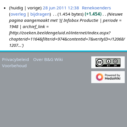
huidig
vorige
28 jun 2011 12:38
Renekoenders
overleg
bijdragen
1.454 bytes
+1.454
Nieuwe
2
pagina aangemaakt met '{{ Infobox Productie | periode =
8
1948 | archief_link =
j
[http://zoeken.beeldengeluid.nl/internet/index.aspx?
u
chapterid=1164&filterid=974&contentid=7&verityID=/12068/
n
1207...'
2
0
Privacybeleid
Over B&G Wiki
1
Voorbehoud
1