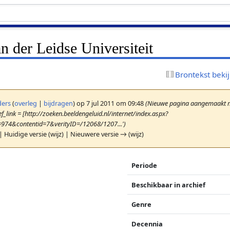
an der Leidse Universiteit
Brontekst beki
ers
(
overleg
|
bijdragen
)
op 7 jul 2011 om 09:48
(Nieuwe pagina aangemaakt me
f_link = [http://zoeken.beeldengeluid.nl/internet/index.aspx?
=974&contentid=7&verityID=/12068/1207...')
| Huidige versie (wijz) | Nieuwere versie → (wijz)
Periode
Beschikbaar in archief
Genre
Decennia