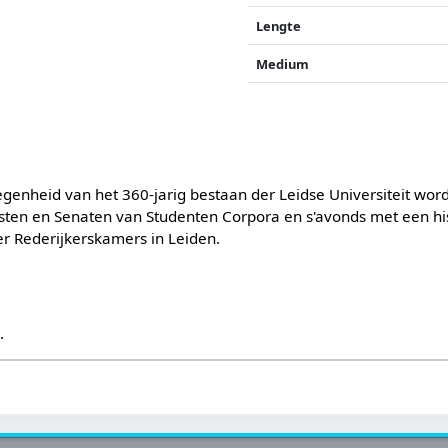
Lengte
Medium
legenheid van het 360-jarig bestaan der Leidse Universiteit wo
sten en Senaten van Studenten Corpora en s'avonds met een his
er Rederijkerskamers in Leiden.
s
.