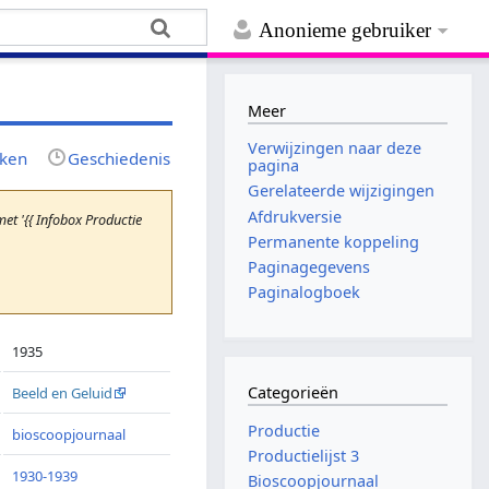
Anonieme gebruiker
Meer
Verwijzingen naar deze
jken
Geschiedenis
pagina
Gerelateerde wijzigingen
Afdrukversie
t '{{ Infobox Productie
Permanente koppeling
Paginagegevens
Paginalogboek
1935
Categorieën
Beeld en Geluid
Productie
bioscoopjournaal
Productielijst 3
1930-1939
Bioscoopjournaal