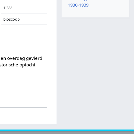
1930-1939
1'38"
bioscoop
rden overdag gevierd
torische optocht