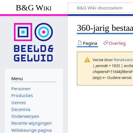
B&G Wiki
360-jarig besta
Pagina
Overleg
Versie door
Renekoend
| periode = 1935 | archie
chapterid=1164&filterid
(wijz) ← Oudere versie 
Menu
Personen
Producties
Genres
Decennia
Onderwerpen
Recente wijzigingen
Willekeurige pagina