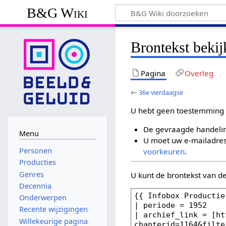
B&G Wiki
Brontekst bekij
Pagina
Overleg
←
36e vierdaagse
U hebt geen toestemming 
De gevraagde handelin
Menu
U moet uw e-mailadres 
Personen
voorkeuren
.
Producties
Genres
U kunt de brontekst van d
Decennia
Onderwerpen
Recente wijzigingen
Willekeurige pagina