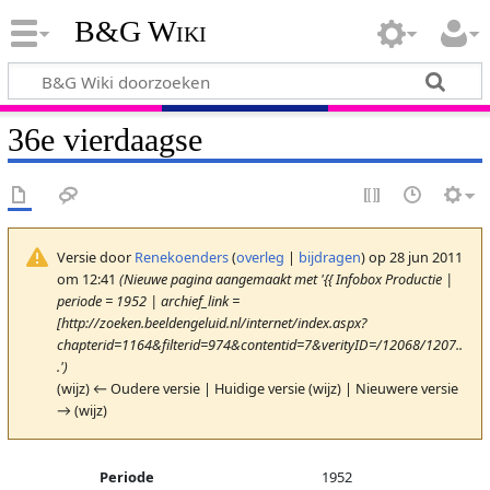
B&G Wiki
36e vierdaagse
Versie door
Renekoenders
(
overleg
|
bijdragen
)
op 28 jun 2011
om 12:41
(Nieuwe pagina aangemaakt met '{{ Infobox Productie |
periode = 1952 | archief_link =
[http://zoeken.beeldengeluid.nl/internet/index.aspx?
chapterid=1164&filterid=974&contentid=7&verityID=/12068/1207..
.')
(wijz) ← Oudere versie | Huidige versie (wijz) | Nieuwere versie
→ (wijz)
Periode
1952