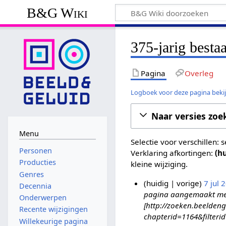
B&G Wiki
375-jarig besta
Pagina
Overleg
Logboek voor deze pagina beki
Naar versies zoe
Menu
Selectie voor verschillen:
Personen
Verklaring afkortingen:
(h
Producties
kleine wijziging.
Genres
huidig
vorige
7 jul 
Decennia
pagina aangemaakt met '
7
Onderwerpen
[http://zoeken.beeldeng
j
Recente wijzigingen
chapterid=1164&filteri
u
Willekeurige pagina