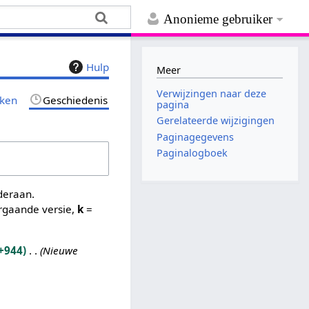
Anonieme gebruiker
Hulp
Meer
Verwijzingen naar deze
jken
Geschiedenis
pagina
Gerelateerde wijzigingen
Paginagegevens
Paginalogboek
nderaan.
rgaande versie,
k
=
+944
Nieuwe