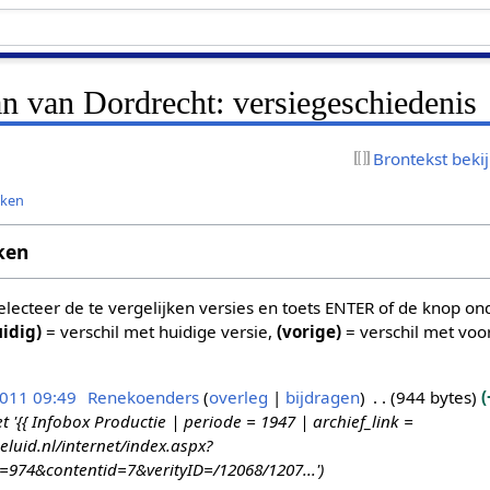
an van Dordrecht: versiegeschiedenis
Brontekst beki
jken
ken
 selecteer de te vergelijken versies en toets ENTER of de knop o
uidig)
= verschil met huidige versie,
(vorige)
= verschil met voo
2011 09:49
Renekoenders
overleg
bijdragen
944 bytes
{{ Infobox Productie | periode = 1947 | archief_link =
eluid.nl/internet/index.aspx?
d=974&contentid=7&verityID=/12068/1207...'