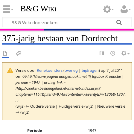
B&G Wiki
375-jarig bestaan van Dordrecht
Versie door
Renekoenders
(
overleg
|
bijdragen
)
op 7 jul 2011
om 09:49
(Nieuwe pagina aangemaakt met '{{ Infobox Productie |
periode = 1947 | archief_link =
[http://zoeken.beeldengeluid.nl/internet/index.aspx?
chapterid=1164&filterid=974&contentid=7&verityID=/12068/1207..
.')
(wijz) ← Oudere versie | Huidige versie (wijz) | Nieuwere versie
→ (wijz)
Periode
1947