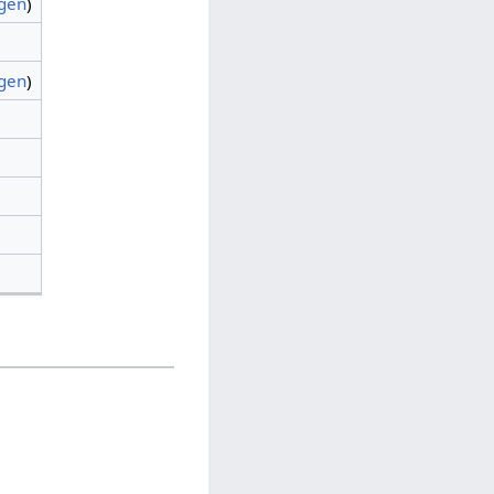
agen
)
agen
)