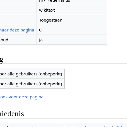
nl - Nederlands
wikitext
Toegestaan
 naar deze pagina
0
houd
Ja
ng
oor alle gebruikers (onbeperkt)
oor alle gebruikers (onbeperkt)
boek voor deze pagina.
iedenis