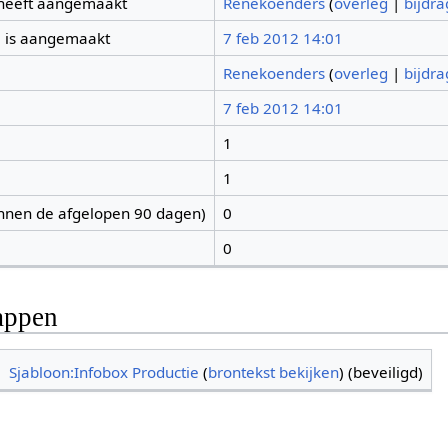
 heeft aangemaakt
Renekoenders
(
overleg
|
bijdr
 is aangemaakt
7 feb 2012 14:01
Renekoenders
(
overleg
|
bijdr
7 feb 2012 14:01
1
1
nnen de afgelopen 90 dagen)
0
0
appen
Sjabloon:Infobox Productie
(
brontekst bekijken
) (beveiligd)