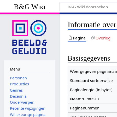
B&G Wiki
Informatie over
Pagina
Overleg
Basisgegevens
Menu
Weergegeven paginana
Personen
Standaard sorteerwijze
Producties
Paginalengte (in bytes)
Genres
Decennia
Naamruimte-ID
Onderwerpen
Paginanummer
Recente wijzigingen
Willekeurige pagina