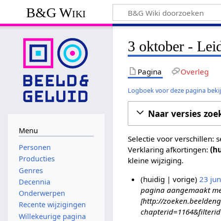
B&G Wiki
3 oktober - Lei
Pagina
Overleg
Logboek voor deze pagina beki
Naar versies zoe
Menu
Selectie voor verschillen:
Personen
Verklaring afkortingen:
(h
Producties
kleine wijziging.
Genres
huidig
vorige
23 ju
Decennia
pagina aangemaakt met '
2
Onderwerpen
[http://zoeken.beeldeng
3
Recente wijzigingen
chapterid=1164&filteri
j
Willekeurige pagina