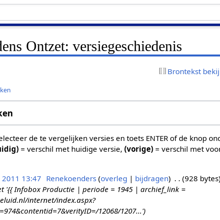
dens Ontzet: versiegeschiedenis
Brontekst beki
jken
ken
 selecteer de te vergelijken versies en toets ENTER of de knop o
uidig)
= verschil met huidige versie,
(vorige)
= verschil met voo
n 2011 13:47
Renekoenders
overleg
bijdragen
928 bytes
{{ Infobox Productie | periode = 1945 | archief_link =
eluid.nl/internet/index.aspx?
d=974&contentid=7&verityID=/12068/1207...'