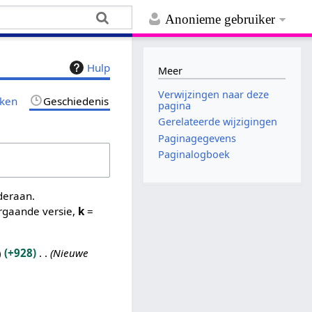
Anonieme gebruiker
Hulp
Meer
Verwijzingen naar deze
jken
Geschiedenis
pagina
Gerelateerde wijzigingen
Paginagegevens
Paginalogboek
nderaan.
rgaande versie,
k
=
+928
Nieuwe