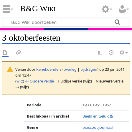
B&G Wiki
3 oktoberfeesten
Versie door
Renekoenders
(
overleg
|
bijdragen
)
op 23 jun 2011
om 13:47
(
wijz
)
← Oudere versie
| Huidige versie (wijz) | Nieuwere versie
→ (wijz)
Periode
1933, 1951, 1957
Beschikbaar in archief
Beeld en Geluid
Genre
bioscoopjournaal