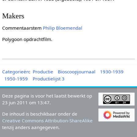
Makers
Commentaarstem
Philip Bloemendal
Polygoon opdrachtfilm.
Categorieën
:
Productie
Bioscoopjournaal
1930-1939
1950-1959
Productielijst 3
Deze pagina is voor het laatst bewerkt op
23 jun 2011 om 13:47.
De inhoud is beschikbaar onder de
Creative Commons Attribution-ShareAlike
tenzij anders aangegeven.