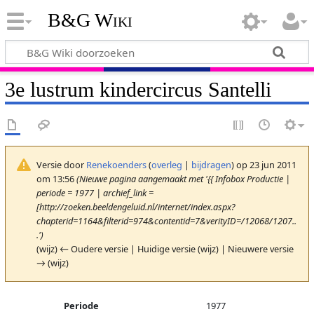
B&G Wiki
3e lustrum kindercircus Santelli
Versie door
Renekoenders
(
overleg
|
bijdragen
)
op 23 jun 2011
om 13:56
(Nieuwe pagina aangemaakt met '{{ Infobox Productie |
periode = 1977 | archief_link =
[http://zoeken.beeldengeluid.nl/internet/index.aspx?
chapterid=1164&filterid=974&contentid=7&verityID=/12068/1207..
.')
(wijz) ← Oudere versie | Huidige versie (wijz) | Nieuwere versie
→ (wijz)
Periode
1977