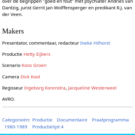
over de begrippen "goed en fout" met psychiater Andries van
Dantzig, jurist Gerrit Jan Wolffensperger en predikant R.J. van
der Veen.
Makers
Presentator, commentaar, redacteur
Ineke Hilhorst
Productie
Hetty Eijbers
Scenario
Koos Groen
Camera
Dick Kool
Regisseur
Ingeborg Korenstra
,
Jacqueline Westerweel
AVRO.
Categorieën
:
Productie
Documentaire
Praatprogramma
1980-1989
Productielijst 4