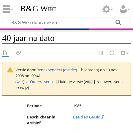
B&G Wiki
40 jaar na dato
Versie door
Renekoenders
(
overleg
|
bijdragen
)
op 19 nov
2008 om 09:41
(
wijz
)
← Oudere versie
| Huidige versie (wijz) | Nieuwere versie
→ (wijz)
Periode
1985
Beschikbaar in
Beeld en Geluid
archief