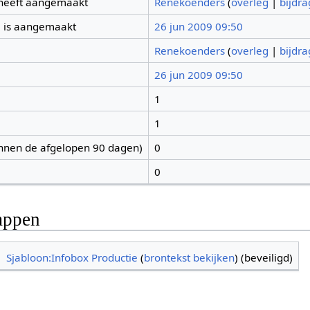
 heeft aangemaakt
Renekoenders
(
overleg
|
bijdr
 is aangemaakt
26 jun 2009 09:50
Renekoenders
(
overleg
|
bijdr
26 jun 2009 09:50
1
1
nnen de afgelopen 90 dagen)
0
0
appen
Sjabloon:Infobox Productie
(
brontekst bekijken
) (beveiligd)