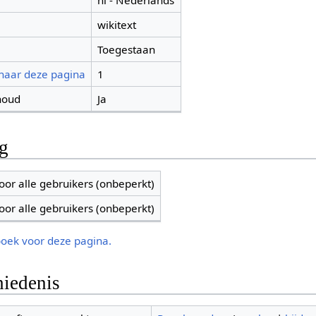
nl - Nederlands
wikitext
Toegestaan
 naar deze pagina
1
houd
Ja
ng
oor alle gebruikers (onbeperkt)
oor alle gebruikers (onbeperkt)
boek voor deze pagina.
iedenis