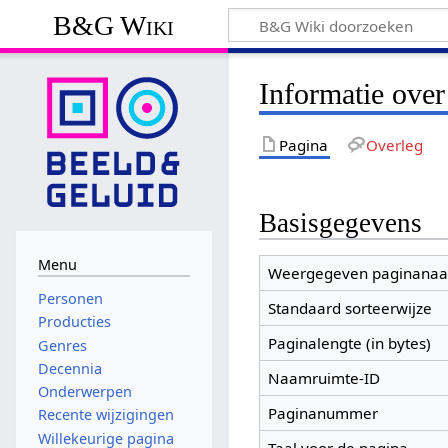
B&G Wiki
Informatie over
Pagina
Overleg
Basisgegevens
Menu
Weergegeven paginana
Personen
Standaard sorteerwijze
Producties
Paginalengte (in bytes)
Genres
Decennia
Naamruimte-ID
Onderwerpen
Paginanummer
Recente wijzigingen
Willekeurige pagina