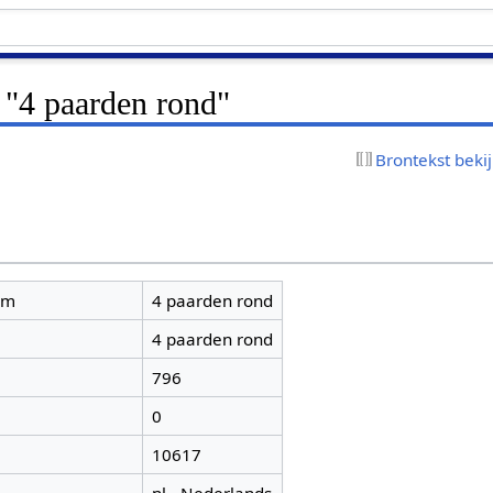
 "4 paarden rond"
Brontekst beki
am
4 paarden rond
4 paarden rond
796
0
10617