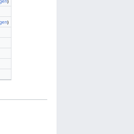
agen
)
agen
)