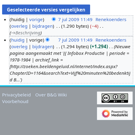
huidig
vorige
7 jul 2009 11:49
Renekoenders
overleg
bijdragen
1.290 bytes
−4
7
→
Beschrijving
j
huidig
vorige
7 jul 2009 11:49
Renekoenders
u
overleg
bijdragen
1.294 bytes
+1.294
Nieuwe
l
pagina aangemaakt met '{{ Infobox Productie | periode =
2
1978-1984 | archief_link =
0
[http://zoeken.beeldengeluid.nl/internet/index.aspx?
0
ChapterID=1164&searchText=Vijf%20minuten%20bedenktij
9
d B...'
Privacybeleid
Over B&G Wiki
Voorbehoud