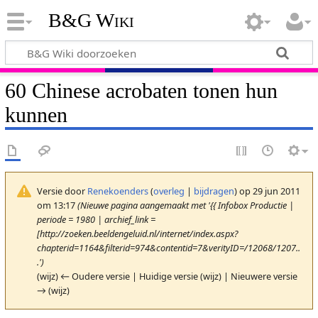
B&G Wiki
60 Chinese acrobaten tonen hun
kunnen
Versie door
Renekoenders
(
overleg
|
bijdragen
)
op 29 jun 2011
om 13:17
(Nieuwe pagina aangemaakt met '{{ Infobox Productie |
periode = 1980 | archief_link =
[http://zoeken.beeldengeluid.nl/internet/index.aspx?
chapterid=1164&filterid=974&contentid=7&verityID=/12068/1207..
.')
(wijz) ← Oudere versie | Huidige versie (wijz) | Nieuwere versie
→ (wijz)