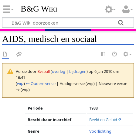
B&G Wiki
AIDS, medisch en sociaal
Versie door
Bvspall
(
overleg
|
bijdragen
)
op 6 jan 2010 om
16:41
(
wijz
)
← Oudere versie
| Huidige versie (wijz) | Nieuwere versie
→ (wijz)
Periode
1988
Beschikbaar in archief
Beeld en Geluid
Genre
Voorlichting