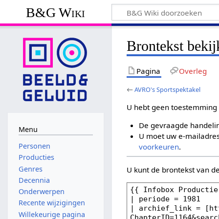
B&G Wiki
Brontekst beki
Pagina
Overleg
←
AVRO's Sportspektakel
U hebt geen toestemming 
De gevraagde handelin
Menu
U moet uw e-mailadres 
Personen
voorkeuren
.
Producties
Genres
U kunt de brontekst van d
Decennia
Onderwerpen
Recente wijzigingen
Willekeurige pagina