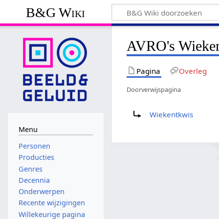
B&G Wiki
AVRO's Wieke
Pagina
Overleg
Doorverwijspagina
Doorverwijzing naar:
Wiekentkwis
Menu
Personen
Producties
Genres
Decennia
Onderwerpen
Recente wijzigingen
Willekeurige pagina