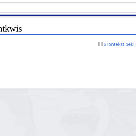
ntkwis
Brontekst beki