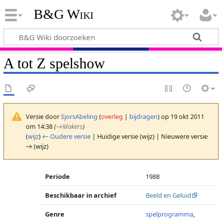
B&G Wiki
A tot Z spelshow
Versie door
SjorsAbeling
(
overleg
|
bijdragen
)
op 19 okt 2011
om 14:38
(
→
Makers
)
(
wijz
)
← Oudere versie
| Huidige versie (wijz) | Nieuwere versie
→ (wijz)
Periode
1988
Beschikbaar in archief
Beeld en Geluid
Genre
spelprogramma
,