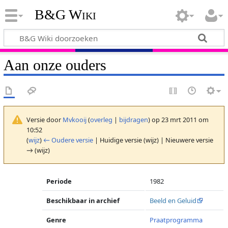
B&G Wiki
Aan onze ouders
Versie door
Mvkooij
(
overleg
|
bijdragen
)
op 23 mrt 2011 om
10:52
(
wijz
)
← Oudere versie
| Huidige versie (wijz) | Nieuwere versie
→ (wijz)
Periode
1982
Beschikbaar in archief
Beeld en Geluid
Genre
Praatprogramma