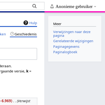
Anonieme gebruiker
Hulp
Meer
Verwijzingen naar deze
jken
Geschiedenis
pagina
Gerelateerde wijzigingen
Paginagegevens
Paginalogboek
nderaan.
rgaande versie,
k
=
−6.969
Verwijst