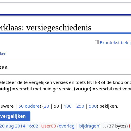
klaas: versiegeschiedenis
Brontekst beki
jken
ken
 selecteer de te vergelijken versies en toets ENTER of de knop o
uidig)
= verschil met huidige versie,
(vorige)
= verschil met voo
euwere
|
50 oudere
) (
20
|
50
|
100
|
250
|
500
) bekijken.
20 aug 2014 16:02
User00
overleg
bijdragen
37 bytes