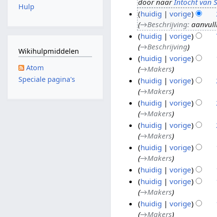
door naar
Intocht van 
2
Hulp
huidig
vorige
0
→
Beschrijving
:
aanvull
a
huidig
vorige
u
→
Beschrijving
g
7
Wikihulpmiddelen
huidig
vorige
2
d
Atom
→
Makers
0
e
1
Speciale pagina's
huidig
vorige
1
c
2
→
Makers
4
2
m
2
huidig
vorige
0
r
8
→
Makers
1
t
n
2
huidig
vorige
3
2
o
4
→
Makers
0
v
n
huidig
vorige
1
2
o
→
Makers
3
0
v
1
huidig
vorige
1
2
2
G
1
0
o
huidig
vorige
e
→
Makers
1
k
e
1
t
huidig
vorige
n
→
Makers
2