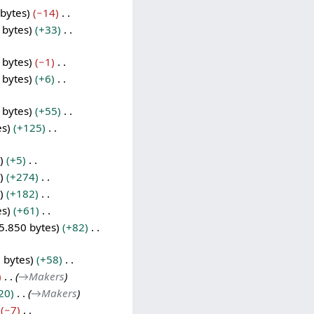
 bytes
−14
 bytes
+33
 bytes
−1
 bytes
+6
 bytes
+55
es
+125
+5
+274
+182
es
+61
5.850 bytes
+82
 bytes
+58
→
Makers
20
→
Makers
−7