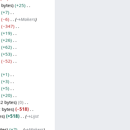
 bytes
+25
+7
−6
→
Makers
−347
+19
+26
+62
+53
−52
+1
+3
+5
+20
82 bytes
0
 bytes
−518
es
+518
→
Lijst
ytes
+7
→
Makers