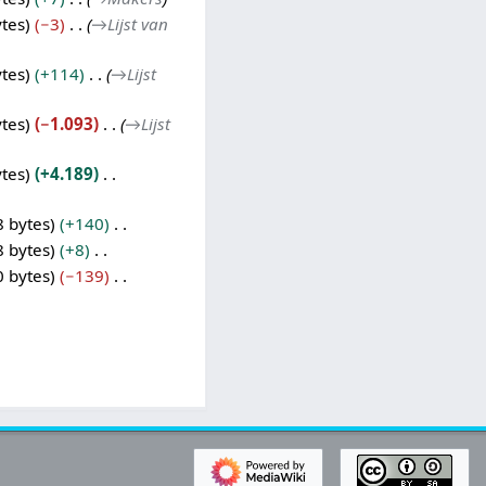
ytes
−3
→
Lijst van
ytes
+114
→
Lijst
ytes
−1.093
→
Lijst
ytes
+4.189
8 bytes
+140
8 bytes
+8
0 bytes
−139