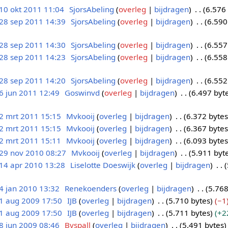
10 okt 2011 11:04
SjorsAbeling
overleg
bijdragen
6.576
28 sep 2011 14:39
SjorsAbeling
overleg
bijdragen
6.590
28 sep 2011 14:30
SjorsAbeling
overleg
bijdragen
6.557
28 sep 2011 14:23
SjorsAbeling
overleg
bijdragen
6.558
28 sep 2011 14:20
SjorsAbeling
overleg
bijdragen
6.552
6 jun 2011 12:49
Goswinvd
overleg
bijdragen
6.497 byt
2 mrt 2011 15:15
Mvkooij
overleg
bijdragen
6.372 bytes
2 mrt 2011 15:15
Mvkooij
overleg
bijdragen
6.367 bytes
2 mrt 2011 15:11
Mvkooij
overleg
bijdragen
6.093 bytes
29 nov 2010 08:27
Mvkooij
overleg
bijdragen
5.911 byt
14 apr 2010 13:28
Liselotte Doeswijk
overleg
bijdragen
4 jan 2010 13:32
Renekoenders
overleg
bijdragen
5.768
1 aug 2009 17:50
IJB
overleg
bijdragen
5.710 bytes
−1
1 aug 2009 17:50
IJB
overleg
bijdragen
5.711 bytes
+2
8 jun 2009 08:46
Bvspall
overleg
bijdragen
5.491 bytes