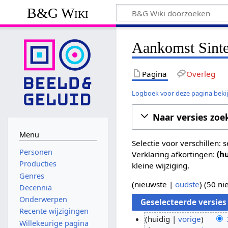
B&G Wiki
Aankomst Sinter
Pagina
Overleg
Logboek voor deze pagina beki
Naar versies zoe
Menu
Selectie voor verschillen:
Personen
Verklaring afkortingen:
(h
Producties
kleine wijziging.
Genres
(
nieuwste
|
oudste
) (
50 ni
Decennia
Onderwerpen
Recente wijzigingen
huidig
vorige
Willekeurige pagina