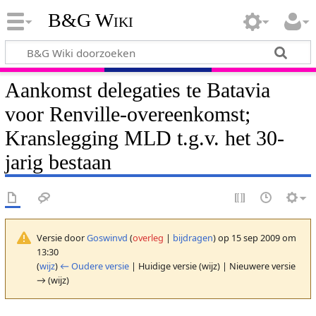
B&G Wiki
Aankomst delegaties te Batavia
voor Renville-overeenkomst;
Kranslegging MLD t.g.v. het 30-
jarig bestaan
Versie door
Goswinvd
(
overleg
|
bijdragen
)
op 15 sep 2009 om
13:30
(
wijz
)
← Oudere versie
| Huidige versie (wijz) | Nieuwere versie
→ (wijz)