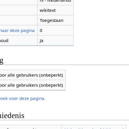
nl - Nederlands
wikitext
Toegestaan
 naar deze pagina
0
houd
Ja
ng
oor alle gebruikers (onbeperkt)
oor alle gebruikers (onbeperkt)
boek voor deze pagina.
iedenis