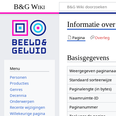
B&G Wiki
Informatie ove
Pagina
Overleg
Basisgegevens
Menu
Weergegeven paginana
Personen
Standaard sorteerwijze
Producties
Paginalengte (in bytes)
Genres
Decennia
Naamruimte-ID
Onderwerpen
Paginanummer
Recente wijzigingen
Willekeurige pagina