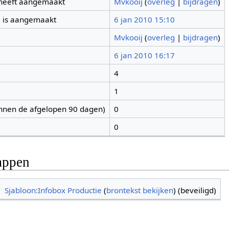
 heeft aangemaakt
Mvkooij
(
overleg
|
bijdragen
)
 is aangemaakt
6 jan 2010 15:10
Mvkooij
(
overleg
|
bijdragen
)
6 jan 2010 16:17
4
1
nnen de afgelopen 90 dagen)
0
0
appen
Sjabloon:Infobox Productie
(
brontekst bekijken
) (beveiligd)