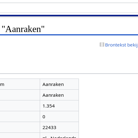
r "Aanraken"
Brontekst beki
am
Aanraken
Aanraken
1.354
0
22433