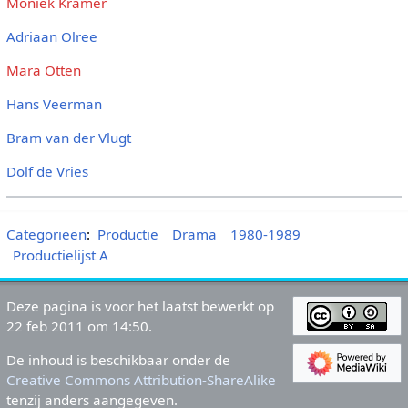
Moniek Kramer
Adriaan Olree
Mara Otten
Hans Veerman
Bram van der Vlugt
Dolf de Vries
Categorieën
:
Productie
Drama
1980-1989
Productielijst A
Deze pagina is voor het laatst bewerkt op
22 feb 2011 om 14:50.
De inhoud is beschikbaar onder de
Creative Commons Attribution-ShareAlike
tenzij anders aangegeven.