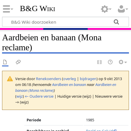
B&G Wiki
Aardbeien en banaan (Mona
reclame)
Versie door
Renekoenders
(
overleg
|
bijdragen
)
op 9 okt 2013
om 06:18
(hernoemde
Aardbeien en banaan
naar
Aardbeien en
banaan (Mona reclame)
)
(
wijz
)
← Oudere versie
| Huidige versie (wijz) | Nieuwere versie
→ (wijz)
Periode
1985