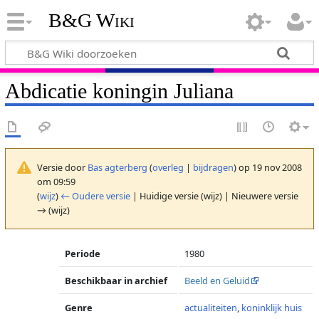
B&G Wiki
Abdicatie koningin Juliana
Versie door
Bas agterberg
(
overleg
|
bijdragen
)
op 19 nov 2008
om 09:59
(
wijz
)
← Oudere versie
| Huidige versie (wijz) | Nieuwere versie
→ (wijz)
Periode
1980
Beschikbaar in archief
Beeld en Geluid
Genre
actualiteiten
,
koninklijk huis