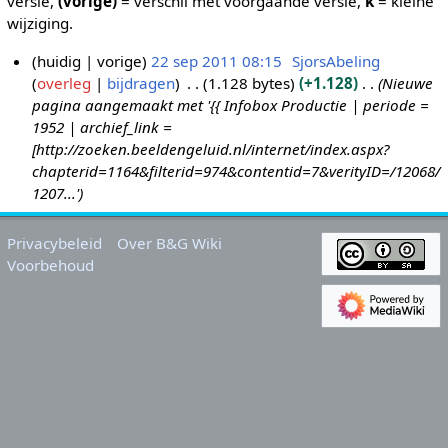
versie,
(vorige)
= verschil met voorgaande versie,
k
= kleine
wijziging.
huidig
vorige
22 sep 2011 08:15
SjorsAbeling
overleg
bijdragen
1.128 bytes
+1.128
Nieuwe
2
pagina aangemaakt met '{{ Infobox Productie | periode =
2
1952 | archief_link =
s
[http://zoeken.beeldengeluid.nl/internet/index.aspx?
e
chapterid=1164&filterid=974&contentid=7&verityID=/12068/
p
1207...'
2
0
Privacybeleid
Over B&G Wiki
1
Voorbehoud
1