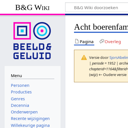
B&G Wiki
Acht boerenfami
Pagina
Overleg
Versie door
SjorsAbeli
| periode = 1952 | archie
chapterid=1164&filterid
(wijz) ← Oudere versie 
Menu
Personen
Producties
Genres
Decennia
Onderwerpen
Recente wijzigingen
Willekeurige pagina