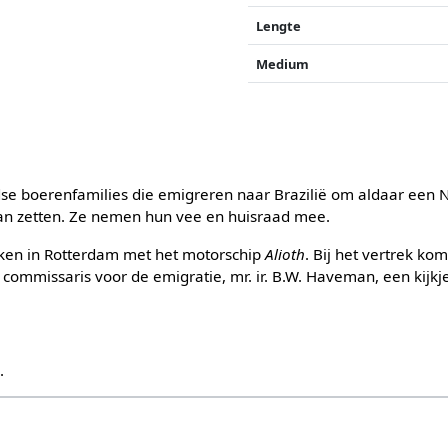
Lengte
Medium
se boerenfamilies die emigreren naar Brazilië om aldaar een
an zetten. Ze nemen hun vee en huisraad mee.
kken in Rotterdam met het motorschip
Alioth
. Bij het vertrek ko
commissaris voor de emigratie, mr. ir. B.W. Haveman, een kijkj
s
.