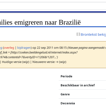
lies emigreren naar Brazilië
Brontekst beki
ng
(
overleg
|
bijdragen
)
op 22 sep 2011 om 08:15
(Nieuwe pagina aangemaakt me
f_link = [http://zoeken.beeldengeluid.nl/internet/index.aspx?
=974&contentid=7&verityID=/12068/1207...')
| Huidige versie (wijz) | Nieuwere versie → (wijz)
Periode
Beschikbaar in archief
Genre
Decennia