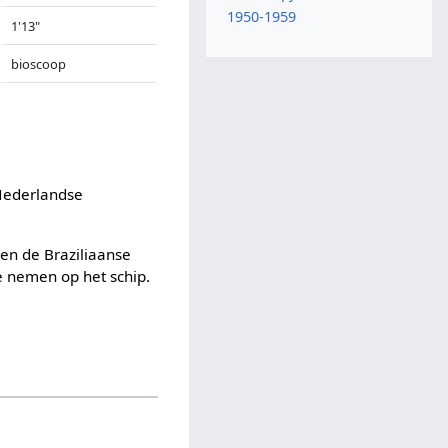
1950-1959
1'13"
bioscoop
 Nederlandse
men de Braziliaanse
e nemen op het schip.