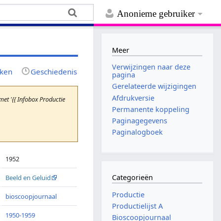
Anonieme gebruiker
Meer
Verwijzingen naar deze
jken
Geschiedenis
pagina
Gerelateerde wijzigingen
Afdrukversie
t '{{ Infobox Productie
Permanente koppeling
Paginagegevens
Paginalogboek
1952
Categorieën
Beeld en Geluid
Productie
bioscoopjournaal
Productielijst A
1950-1959
Bioscoopjournaal