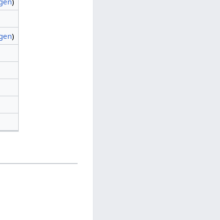
agen
)
agen
)