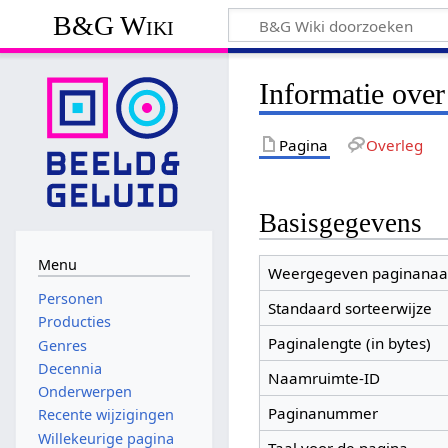
B&G Wiki
Informatie ove
Pagina
Overleg
Basisgegevens
Menu
Weergegeven paginana
Personen
Standaard sorteerwijze
Producties
Paginalengte (in bytes)
Genres
Decennia
Naamruimte-ID
Onderwerpen
Paginanummer
Recente wijzigingen
Willekeurige pagina