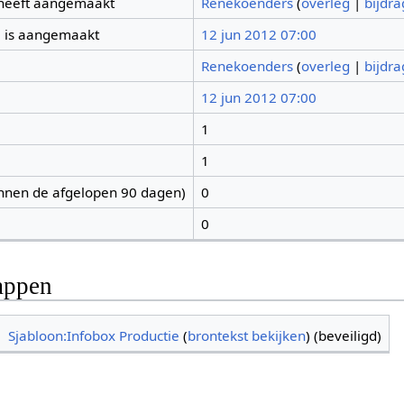
 heeft aangemaakt
Renekoenders
(
overleg
|
bijdr
 is aangemaakt
12 jun 2012 07:00
Renekoenders
(
overleg
|
bijdr
12 jun 2012 07:00
1
1
nnen de afgelopen 90 dagen)
0
0
appen
Sjabloon:Infobox Productie
(
brontekst bekijken
) (beveiligd)