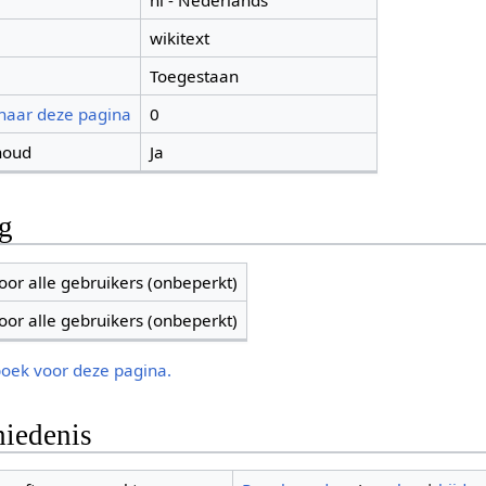
nl - Nederlands
wikitext
Toegestaan
 naar deze pagina
0
houd
Ja
ng
oor alle gebruikers (onbeperkt)
oor alle gebruikers (onbeperkt)
boek voor deze pagina.
iedenis