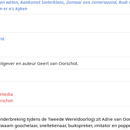
len weten
,
Aankomst Sinterklaas
,
Zomaar een zomeravond
,
Rudi 
 er n's kijken
it
itgever en auteur Geert van Oorschot.
e media
rschot
onderbreking tijdens de Tweede Wereldoorlog) zit Adrie van Oor
ekwaam goochelaar, sneltekenaar, buikspreker, imitator en popp