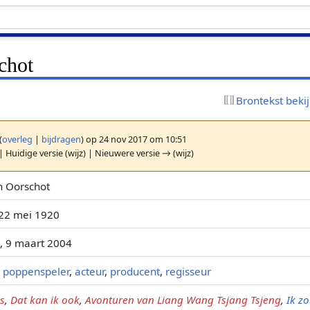
chot
Brontekst beki
(
overleg
|
bijdragen
)
op 24 nov 2017 om 10:51
| Huidige versie (wijz) | Nieuwere versie → (wijz)
n Oorschot
 22 mei 1920
, 9 maart 2004
,
poppenspeler
,
acteur
,
producent
,
regisseur
s
,
Dat kan ik ook
,
Avonturen van Liang Wang Tsjang Tsjeng
,
Ik z