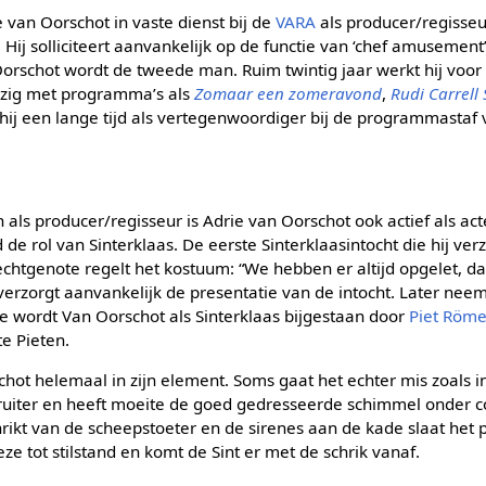
 van Oorschot in vaste dienst bij de
VARA
als producer/regisseu
ij solliciteert aanvankelijk op de functie van ‘chef amusement
orschot wordt de tweede man. Ruim twintig jaar werkt hij voor
ezig met programma’s als
Zomaar een zomeravond
,
Rudi Carrell
 hij een lange tijd als vertegenwoordiger bij de programmastaf
ls producer/regisseur is Adrie van Oorschot ook actief als act
 de rol van Sinterklaas. De eerste Sinterklaasintocht die hij verz
 echtgenote regelt het kostuum: “We hebben er altijd opgelet, dat
erzorgt aanvankelijk de presentatie van de intocht. Later nee
ode wordt Van Oorschot als Sinterklaas bijgestaan door
Piet Röme
e Pieten.
schot helemaal in zijn element. Soms gaat het echter mis zoals 
ruiter en heeft moeite de goed gedresseerde schimmel onder con
ikt van de scheepstoeter en de sirenes aan de kade slaat het 
 tot stilstand en komt de Sint er met de schrik vanaf.