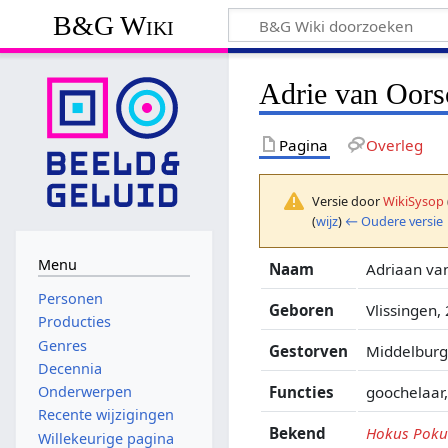
B&G Wiki
Adrie van Oors
Pagina
Overleg
Versie door
WikiSysop
(
wijz
)
← Oudere versie
Menu
Naam
Adriaan va
Personen
Geboren
Vlissingen,
Producties
Genres
Gestorven
Middelburg
Decennia
Functies
goochelaar
Onderwerpen
Recente wijzigingen
Bekend
Hokus Poku
Willekeurige pagina