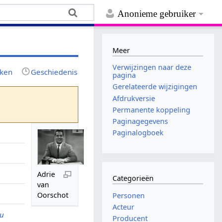
Anonieme gebruiker
Meer
Verwijzingen naar deze
jken
Geschiedenis
pagina
Gerelateerde wijzigingen
Afdrukversie
Permanente koppeling
Paginagegevens
Paginalogboek
Adrie
Categorieën
van
Oorschot
Personen
Acteur
ou
Producent