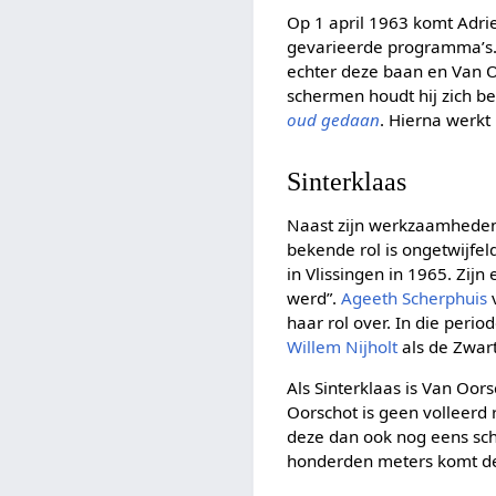
Op 1 april 1963 komt Adrie
gevarieerde programma’s. H
echter deze baan en Van O
schermen houdt hij zich b
oud gedaan
. Hierna werkt
Sinterklaas
Naast zijn werkzaamheden a
bekende rol is ongetwijfeld
in Vlissingen in 1965. Zijn
werd”.
Ageeth Scherphuis
v
haar rol over. In die peri
Willem Nijholt
als de Zwart
Als Sinterklaas is Van Oor
Oorschot is geen volleerd 
deze dan ook nog eens schr
honderden meters komt deze