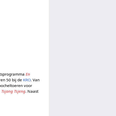
mentsprogramma
En
ren 50 bij de
KRO
. Van
oocheltoeren voor
 Tsjang Tsjeng
. Naast