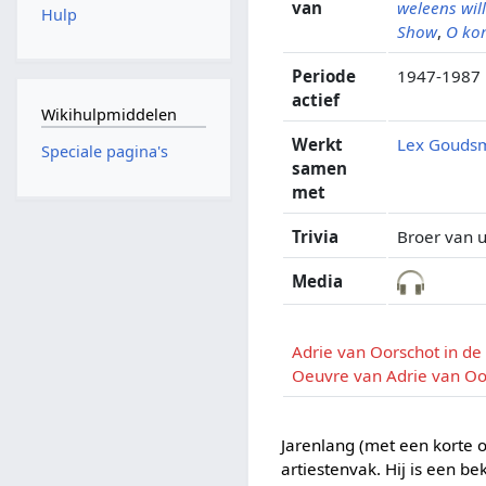
van
weleens wil
Hulp
Show
,
O kom
Periode
1947-1987
actief
Wikihulpmiddelen
Werkt
Lex Goudsm
Speciale pagina's
samen
met
Trivia
Broer van u
Media
Adrie van Oorschot in d
Oeuvre van Adrie van Oo
Jarenlang (met een korte 
artiestenvak. Hij is een b