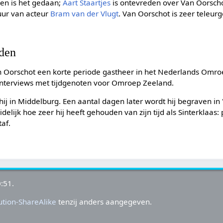
gen is het gedaan;
Aart Staartjes
is ontevreden over Van Oorscho
uur van acteur
Bram van der Vlugt
. Van Oorschot is zeer teleurg
jden
an Oorschot een korte periode gastheer in het Nederlands Om
interviews met tijdgenoten voor Omroep Zeeland.
hij in Middelburg. Een aantal dagen later wordt hij begraven in 
delijk hoe zeer hij heeft gehouden van zijn tijd als Sinterklaas:
taf.
:51.
tion-ShareAlike
tenzij anders aangegeven.