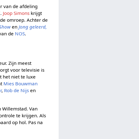
r van de afdeling
’.
Joop Simons
krijgt
 de omroep. Achter de
 Show
en
Jong geleerd,
 van de
NOS
.
eur. Zijn meest
orgt voor televisie is
 het niet te luxe
mt
Mies Bouwman
r
,
Rob de Nijs
en
in Willemstad. Van
trole te krijgen. Als
paard op hol. Pas na