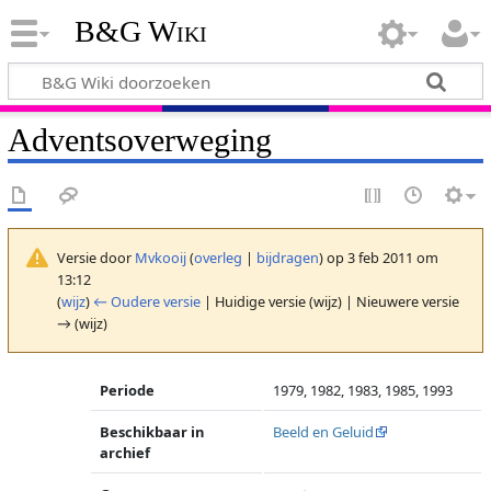
B&G Wiki
Adventsoverweging
Versie door
Mvkooij
(
overleg
|
bijdragen
)
op 3 feb 2011 om
13:12
(
wijz
)
← Oudere versie
| Huidige versie (wijz) | Nieuwere versie
→ (wijz)
Periode
1979, 1982, 1983, 1985, 1993
Beschikbaar in
Beeld en Geluid
archief