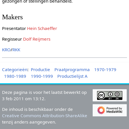
gezongen of stellingen behandeld.
Makers
Presentator
Hein Schaeffer
Regisseur
Dolf Reijmers
KRO
/
RKK
Categorieën
:
Productie
Praatprogramma
1970-1979
1980-1989
1990-1999
Productielijst A
Deze pagina is voor het laatst bewerkt op
3 feb 2011 om 13:12.
De inhoud is beschikbaar onder de
Creative Commons Attribution-ShareAlike
tenzij anders aangegeven.