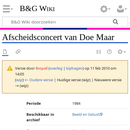
B&G Wiki
Afscheidsconcert van Doe Maar
Versie door
Bvspall
(
overleg
|
bijdragen
)
op 11 feb 2010 om
14:05
(
wijz
)
← Oudere versie
| Huidige versie (wijz) | Nieuwere versie
→ (wijz)
Periode
1984
Beschikbaar in
Beeld en Geluid
archief